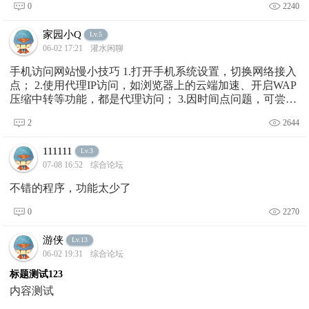
0
2240
家园小Q
Lv.5
06-02 17:21
灌水闲聊
手机访问网站慢小技巧 1.打开手机系统设置，切换网络接入
点； 2.使用代理IP访问，如浏览器上的云端加速、开启WAP
压缩中转等功能，都是代理访问； 3.因时间点问题，可尝试
将流量切换为wifi或wif
2
2644
111111
Lv.3
07-08 16:52
综合论坛
不错的程序，功能太少了
0
2270
游侠
Lv.13
06-02 19:31
综合论坛
标题测试123
内容测试